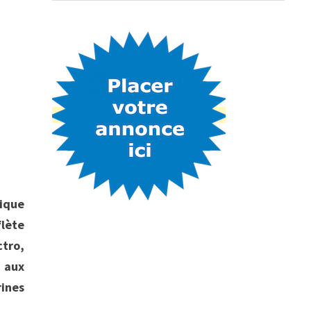
rique
flète
ctro,
p aux
rines