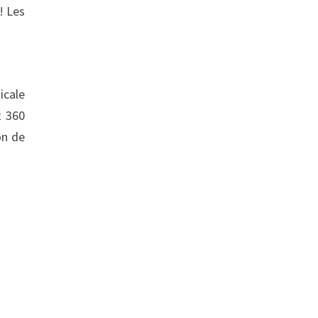
! Les
icale
t 360
on de