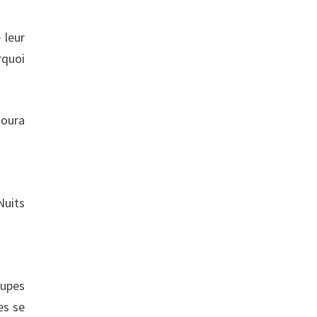
 leur
rquoi
goura
Nuits
oupes
es se