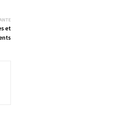
Publication
VANTE
suivante :
es et
ents