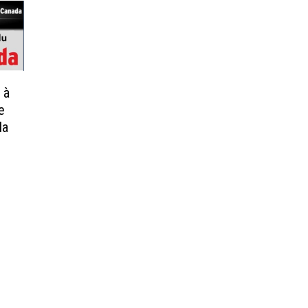
 à
e
da