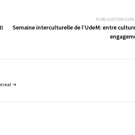
PUBLICATION SUI
ti
Semaine interculturelle de l’UdeM: entre cultur
engagem
ontreal →