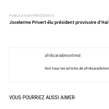
Navigation
Publication
PUBLICATION PRÉCÉDENTE
précédente :
Jocelerme Privert élu président provisoire d’Haï
de
l’article
afrikcaraibmontreal
Voir tous les articles de afrikcaraibm
VOUS POURRIEZ AUSSI AIMER