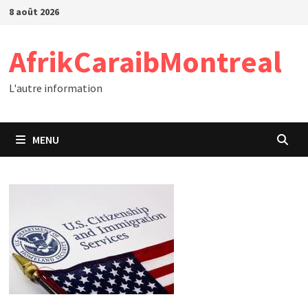
Passer
8 août 2026
au
contenu
AfrikCaraibMontreal
L'autre information
MENU