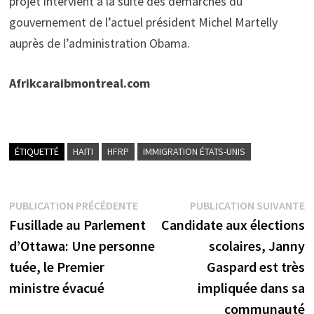
projet intervient à la suite des démarches du
gouvernement de l’actuel président Michel Martelly
auprès de l’administration Obama.
Afrikcaraibmontreal.com
ÉTIQUETTÉ
HAITI
HFRP
IMMIGRATION ÉTATS-UNIS
Navigation
Publication
P
PUBLICATION PRÉCÉDENTE
PUBLICATION SUIVANTE
précédente :
s
Fusillade au Parlement
Candidate aux élections
de
d’Ottawa: Une personne
scolaires, Janny
l’article
tuée, le Premier
Gaspard est très
ministre évacué
impliquée dans sa
communauté