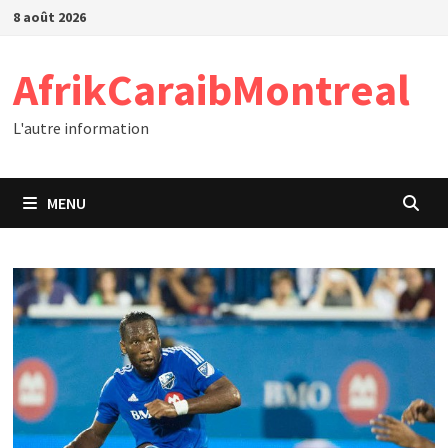
Passer
8 août 2026
au
contenu
AfrikCaraibMontreal
L'autre information
MENU