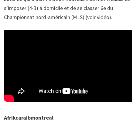
s’imposer (4-3) à domicile et de se classer 6e du
Championnat nord-américain (MLS) (voir vidéo).
Afrikcaraibmontreal