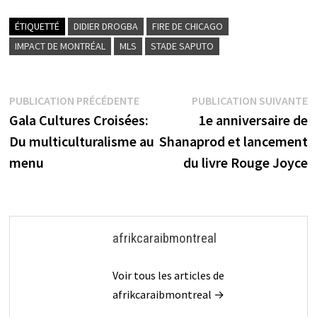
ÉTIQUETTÉ
DIDIER DROGBA
FIRE DE CHICAGO
IMPACT DE MONTRÉAL
MLS
STADE SAPUTO
Navigation
Publication
P
PUBLICATION PRÉCÉDENTE
PUBLICATION SUIVANTE
précédente :
s
Gala Cultures Croisées:
1e anniversaire de
de
Du multiculturalisme au
Shanaprod et lancement
l’article
menu
du livre Rouge Joyce
afrikcaraibmontreal
Voir tous les articles de
afrikcaraibmontreal →