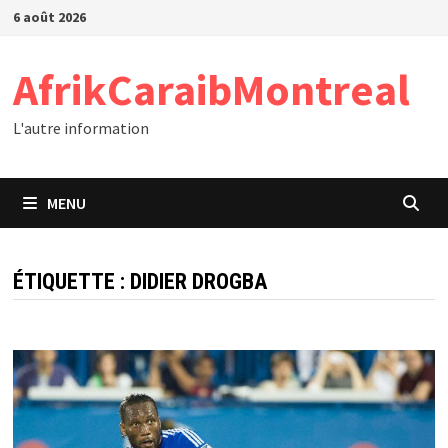
Passer
6 août 2026
au
contenu
AfrikCaraibMontreal
L'autre information
MENU
ÉTIQUETTE :
DIDIER DROGBA