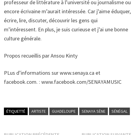
professeur de littérature à l’université ou journalisme ou
encore écrivaine m’aurait intéressée. Car j’aime éduquer,
écrire, lire, discuter, découvrir les gens qui
m’intéressent. En plus, je suis curieuse et j’ai une bonne
culture générale.
Propos recueillis par Ansou Kinty
PLus d’informations sur www.senaya.ca et
facebook.com. : www.facebook.com/SENAYAMUSIC
ÉTIQUETTÉ
ARTISTE
GUADELOUPE
SENAYA SÈNE
SÉNÉGAL
Publication
P
PUBLICATION PRÉCÉDENTE
PUBLICATION SUIVANTE