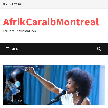
Passer
8 août 2026
au
contenu
AfrikCaraibMontreal
L'autre information
MENU