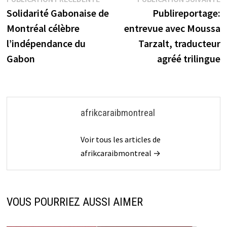
Navigation
précédente :
s
Solidarité Gabonaise de
Publireportage:
de
Montréal célèbre
entrevue avec Moussa
l’article
l’indépendance du
Tarzalt, traducteur
Gabon
agréé trilingue
afrikcaraibmontreal
Voir tous les articles de
afrikcaraibmontreal →
VOUS POURRIEZ AUSSI AIMER