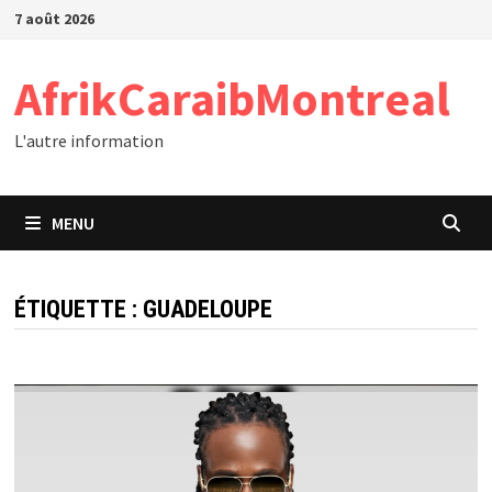
Passer
7 août 2026
au
contenu
AfrikCaraibMontreal
L'autre information
MENU
ÉTIQUETTE :
GUADELOUPE