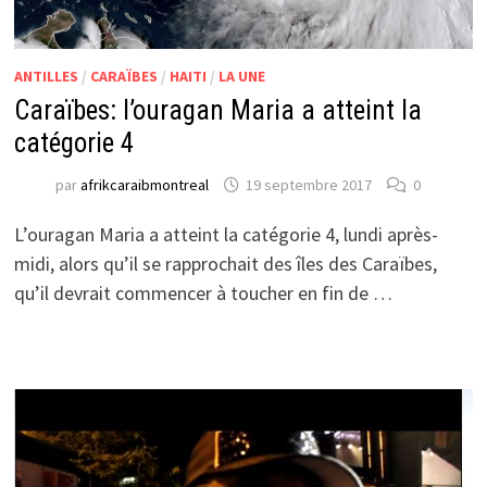
ANTILLES
/
CARAÏBES
/
HAITI
/
LA UNE
Caraïbes: l’ouragan Maria a atteint la
catégorie 4
par
afrikcaraibmontreal
19 septembre 2017
0
L’ouragan Maria a atteint la catégorie 4, lundi après-
midi, alors qu’il se rapprochait des îles des Caraïbes,
qu’il devrait commencer à toucher en fin de …