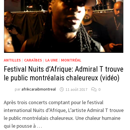
ANTILLES
/
CARAÏBES
/
LA UNE
/
MONTRÉAL
Festival Nuits d’Afrique: Admiral T trouve
le public montréalais chaleureux (vidéo)
par
afrikcaraibmontreal
11 août 2017
0
Après trois concerts comptant pour le festival
international Nuits d’Afrique, L’artiste Admiral T trouve
le public montréalais chaleureux. Une chaleur humaine
qui le pousse à …