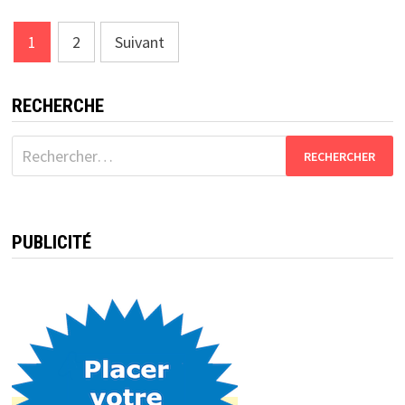
Pagination
1
2
Suivant
des
publications
RECHERCHE
Rechercher :
PUBLICITÉ