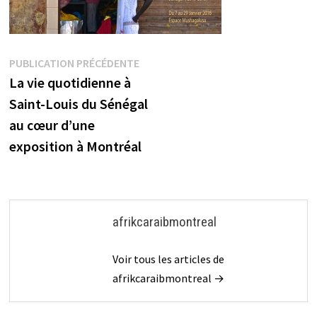
Navigation
Publication
PUBLICATION PRÉCÉDENTE
précédente :
La vie quotidienne à
de
Saint-Louis du Sénégal
l’article
au cœur d’une
exposition à Montréal
afrikcaraibmontreal
Voir tous les articles de
afrikcaraibmontreal →