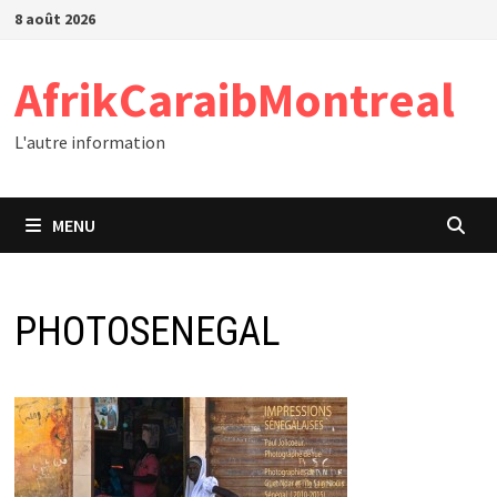
Passer
8 août 2026
au
contenu
AfrikCaraibMontreal
L'autre information
MENU
PHOTOSENEGAL