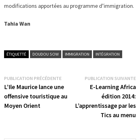
modifications apportées au programme d’immigration.
Tahia Wan
ÉTIQUETTÉ
DOUDOU SOW
IMMIGRATION
INTÉGRATION
Navigation
Publication
P
PUBLICATION PRÉCÉDENTE
PUBLICATION SUIVANTE
précédente :
s
L’Ile Maurice lance une
E-Learning Africa
de
offensive touristique au
édition 2014:
l’article
Moyen Orient
L’apprentissage par les
Tics au menu