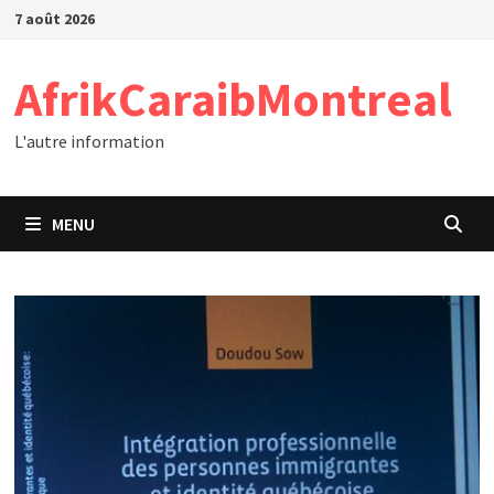
Passer
7 août 2026
au
contenu
AfrikCaraibMontreal
L'autre information
MENU