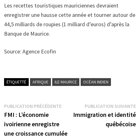
Les recettes touristiques mauriciennes devraient
enregistrer une hausse cette année et tourner autour de
44,5 milliards de roupies (1 milliard d’euros) d’après la
Banque de Maurice.
Source: Agence Ecofin
ÉTIQUETTÉ
AFRIQUE
ILE MAURICE
OCÉAN INDIEN
Navigation
Publication
P
PUBLICATION PRÉCÉDENTE
PUBLICATION SUIVANTE
précédente :
s
FMI : L’économie
Immigration et identité
de
ivoirienne enregistre
québécoise
l’article
une croissance cumulée