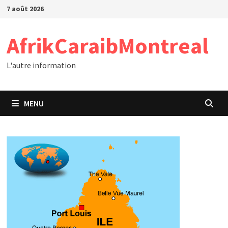
Passer
7 août 2026
au
contenu
AfrikCaraibMontreal
L'autre information
MENU