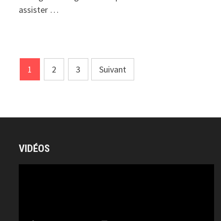
assister …
Pagination
1
2
3
Suivant
des
publications
VIDÉOS