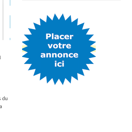
à
s du
a