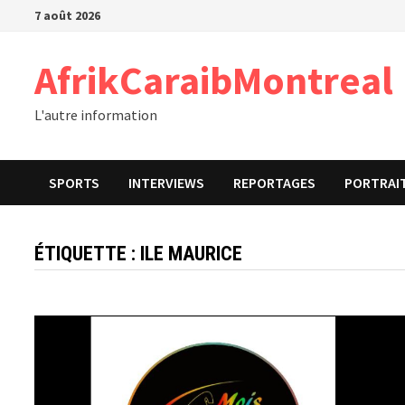
Passer
7 août 2026
au
contenu
AfrikCaraibMontreal
L'autre information
SPORTS
INTERVIEWS
REPORTAGES
PORTRAI
ÉTIQUETTE :
ILE MAURICE