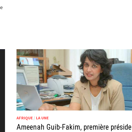
8e
AFRIQUE
/
LA UNE
Ameenah Guib-Fakim, première préside