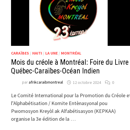
CARAÏBES
/
HAITI
/
LA UNE
/
MONTRÉAL
Mois du créole à Montréal: Foire du Livre
Québec-Caraïbes-Océan Indien
par
afrikcaraibmontreal
12 octobre 2024
0
Le Comité International pour la Promotion du Créole e
l’Alphabétisation / Komite Entènasyonal pou
Pwomosyon Kreyòl ak Alfabétisasyon (KEPKAA)
organise la 3e édition de la …