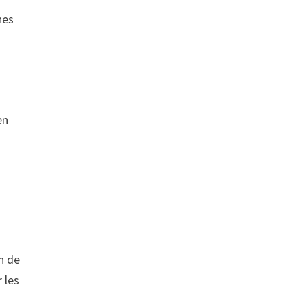
nes
en
n de
r les