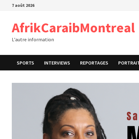
Passer
7 août 2026
au
contenu
AfrikCaraibMontreal
L'autre information
SPORTS
INTERVIEWS
REPORTAGES
PORTRAI