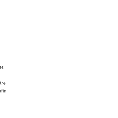
es
tre
afin