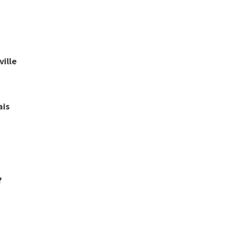
ville
ais
?