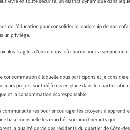
eut vivre en toute sécurité, un district dynamique dans leque
nes de l’éducation pour consolider le leadership de nos enfa
s un privilège.
 aux plus fragiles d’entre nous, où chacun pourra sereinement
é de consommation à laquelle nous participons et je considère
sieurs projets sont déjà mis en place dans le quartier afin 
ologique et la consommation écoresponsable.
ins communautaires pour encourager les citoyens à apprendre
 une base mensuelle les marchés sociaux itinérants qui
orent la qualité de vie des résidents du quartier de Côte-des