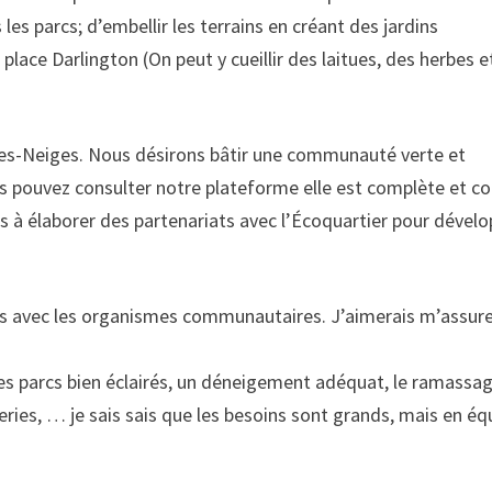
es parcs; d’embellir les terrains en créant des jardins
 place Darlington (On peut y cueillir des laitues, des herbes e
des-Neiges. Nous désirons bâtir une communauté verte et
Vous pouvez consulter notre plateforme elle est complète et c
à élaborer des partenariats avec l’Écoquartier pour dévelo
yens avec les organismes communautaires. J’aimerais m’assur
des parcs bien éclairés, un déneigement adéquat, le ramassa
ries, … je sais sais que les besoins sont grands, mais en éq