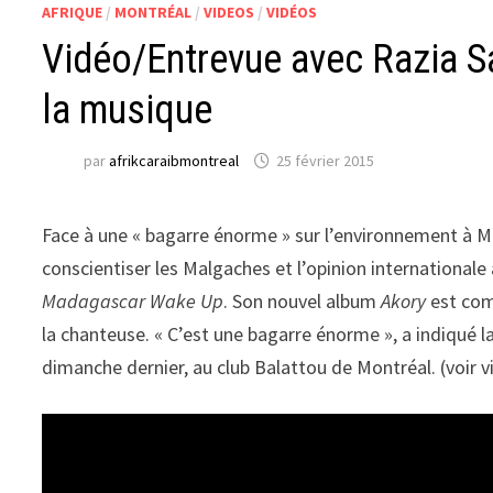
AFRIQUE
/
MONTRÉAL
/
VIDEOS
/
VIDÉOS
Vidéo/Entrevue avec Razia S
la musique
par
afrikcaraibmontreal
25 février 2015
Face à une « bagarre énorme » sur l’environnement à M
conscientiser les Malgaches et l’opinion internationa
Madagascar Wake Up
. Son nouvel album
Akory
est com
la chanteuse. « C’est une bagarre énorme », a indiqué 
dimanche dernier, au club Balattou de Montréal. (voir v