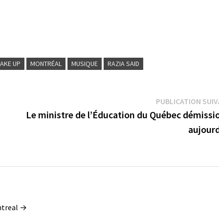
AKE UP
MONTRÉAL
MUSIQUE
RAZIA SAID
PUBLICATION SUI
Le ministre de l’Éducation du Québec démissi
aujourd
ontreal →