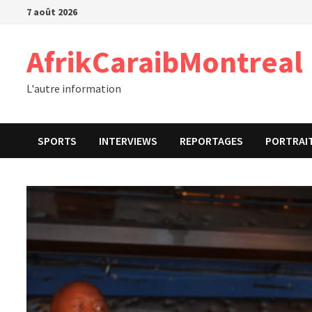
Passer
7 août 2026
au
contenu
AfrikCaraibMontreal
L'autre information
SPORTS
INTERVIEWS
REPORTAGES
PORTRAI