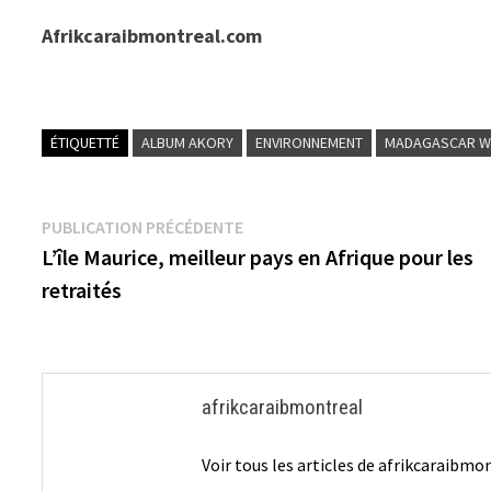
Afrikcaraibmontreal.com
ÉTIQUETTÉ
ALBUM AKORY
ENVIRONNEMENT
MADAGASCAR W
Navigation
Publication
PUBLICATION PRÉCÉDENTE
précédente :
L’île Maurice, meilleur pays en Afrique pour les
de
retraités
l’article
afrikcaraibmontreal
Voir tous les articles de afrikcaraibm