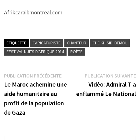
Afrikcaraibmontreal.com
ÉTIQUETTÉ
CARICATURISTE
CHANTEUR
CHEIKH SIDI BEMOL
FESTIVAL NUITS D'AFRIQUE 2014
POÈTE
Navigation
Publication
P
PUBLICATION PRÉCÉDENTE
PUBLICATION SUIVANTE
précédente :
s
Le Maroc achemine une
Vidéo: Admiral T a
de
aide humanitaire au
enflammé Le National
l’article
profit de la population
de Gaza