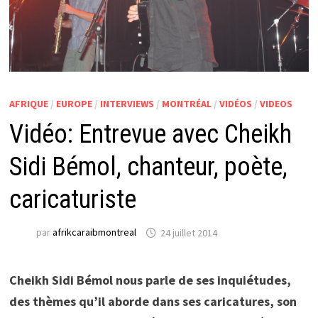
AFRIQUE
/
EUROPE
/
INTERVIEWS
/
MONTRÉAL
/
VIDÉOS
/
VIDEOS
Vidéo: Entrevue avec Cheikh
Sidi Bémol, chanteur, poète,
caricaturiste
par
afrikcaraibmontreal
24 juillet 2014
Cheikh Sidi Bémol nous parle de ses inquiétudes,
des thèmes qu’il aborde dans ses caricatures, son