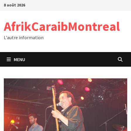
Passer
8 août 2026
au
contenu
AfrikCaraibMontreal
L'autre information
MENU