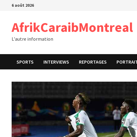
Passer
6 août 2026
au
contenu
AfrikCaraibMontreal
L'autre information
SPORTS
INTERVIEWS
REPORTAGES
PORTRAI