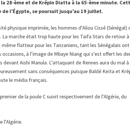
à la 28-ème et de Krépin Diatta à la 65-ème minute. Cet
 de l’Égypte, se poursuit jusqu’au 19 juillet.
tensité physique imprimée, les hommes d’Aliou Cissé (Sénégal) 
a marche était trop haute pour les Taifa Stars de retour à 
t même flatteur pour les Tanzaniens, tant les Sénégalais ont
occasions, à l’image de Mbaye Niang qui s’est offert les de
 devant Aishi Manula. L’attaquant de Rennes aura du mal à
eureusement sans conséquences puisque Baldé Keïta et Kré
oute le média français.
 premier de la poule C suivit respectivement de l’Algérie, du
 l’Algérie.