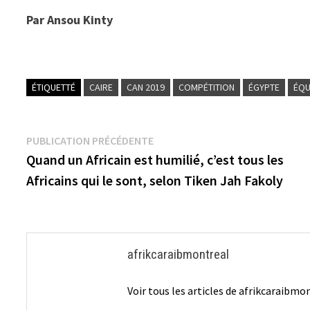
Par Ansou Kinty
ÉTIQUETTÉ
CAIRE
CAN 2019
COMPÉTITION
ÉGYPTE
ÉQU
Navigation
Publication
PUBLICATION PRÉCÉDENTE
précédente :
Quand un Africain est humilié, c’est tous les
de
Africains qui le sont, selon Tiken Jah Fakoly
l’article
afrikcaraibmontreal
Voir tous les articles de afrikcaraibm