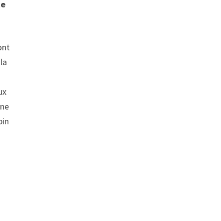
te
ont
la
ux
 ne
pin