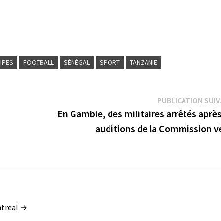
IPES
FOOTBALL
SÉNÉGAL
SPORT
TANZANIE
PUBLICATION SUI
En Gambie, des militaires arrêtés aprè
auditions de la Commission vé
ontreal →