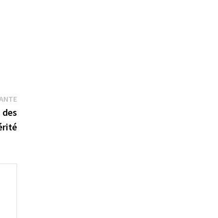
Publication
VANTE
suivante :
s des
rité