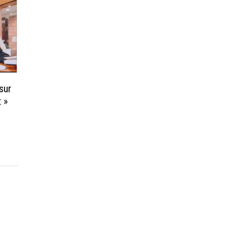
sur
t »