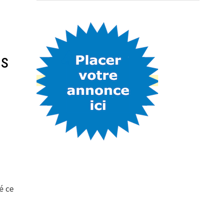
is
é ce