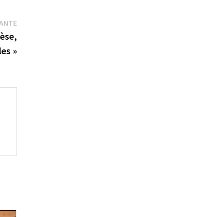
Publication
VANTE
suivante :
nèse,
es »