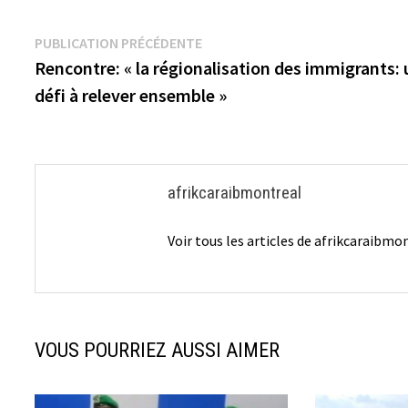
Navigation
Publication
PUBLICATION PRÉCÉDENTE
précédente :
Rencontre: « la régionalisation des immigrants:
de
défi à relever ensemble »
l’article
afrikcaraibmontreal
Voir tous les articles de afrikcaraibm
VOUS POURRIEZ AUSSI AIMER