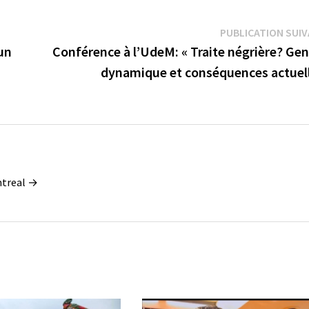
PUBLICATION SUI
 un
Conférence à l’UdeM: « Traite négrière? Ge
dynamique et conséquences actuell
ontreal →