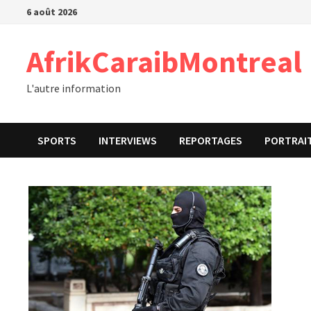
Passer
6 août 2026
au
contenu
AfrikCaraibMontreal
L'autre information
SPORTS
INTERVIEWS
REPORTAGES
PORTRAI