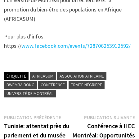
l’université de Montréal pour la recherche et la
promotion du bien-être des populations en Afrique
(AFRICASUM).
Pour plus d’infos:
https://
www.facebook.com/events/728706253912592/
ÉTIQUETTÉ
AFRICASUM
ASSOCIATION AFRICAINE
BWEMBA BONG
CONFÉRENCE
TRAITE NÉGRIÈRE
UNIVERSITÉ DE MONTRÉAL
Navigation
Publication
P
PUBLICATION PRÉCÉDENTE
PUBLICATION SUIVANTE
précédente :
s
Tunisie: attentat près du
Conférence à HEC
de
parlement et du musée
Montréal: Opportunités