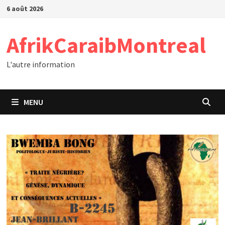
Passer
6 août 2026
au
contenu
AfrikCaraibMontreal
L'autre information
MENU