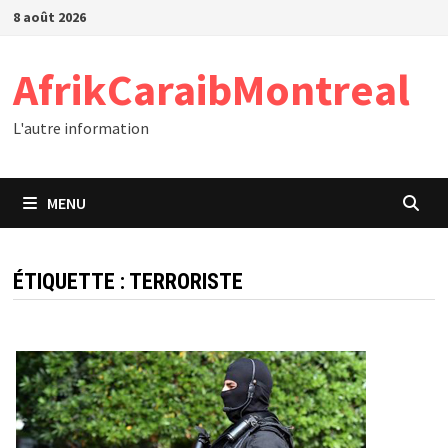
Passer
8 août 2026
au
contenu
AfrikCaraibMontreal
L'autre information
MENU
ÉTIQUETTE :
TERRORISTE