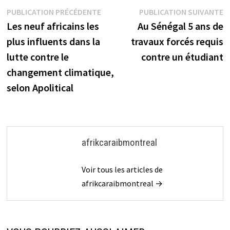
Navigation
Publication
P
PUBLICATION PRÉCÉDENTE
PUBLICATION SUIVANTE
précédente :
s
Les neuf africains les
Au Sénégal 5 ans de
de
plus influents dans la
travaux forcés requis
l’article
lutte contre le
contre un étudiant
changement climatique,
selon Apolitical
afrikcaraibmontreal
Voir tous les articles de
afrikcaraibmontreal →