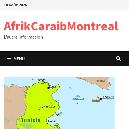
Passer
10 août 2026
au
contenu
AfrikCaraibMontreal
L'autre information
MENU