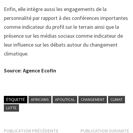
Enfin, elle intègre aussi les engagements de la
personnalité par rapport à des conférences importantes
comme indicateur du profil sur le terrain ainsi que la
présence sur les médias sociaux comme indicateur de
leur influence sur les débats autour du changement
climatique.
Source: Agence Ecofin
ÉTIQUETTÉ
AFRICAINS
APOLITICAL
CHANGEMENT
CLIMAT
LUTTE
Navigation
Publication
P
PUBLICATION PRÉCÉDENTE
PUBLICATION SUIVANTE