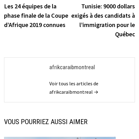
précédente :
s
Les 24 équipes de la
Tunisie: 9000 dollars
de
phase finale de la Coupe
exigés à des candidats à
l’article
d’Afrique 2019 connues
l’immigration pour le
Québec
afrikcaraibmontreal
Voir tous les articles de
afrikcaraibmontreal →
VOUS POURRIEZ AUSSI AIMER