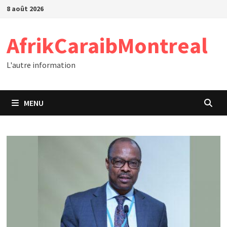
Passer
8 août 2026
au
contenu
AfrikCaraibMontreal
L'autre information
MENU