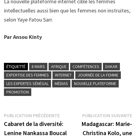
La nouvelle plateforme internet cible les femmes
intellectuelles aussi bien que les femmes non instruites,
selon Yaye Fatou Sarr.
Par Ansou Kinty
ÉTIQUETTÉ
8 MARS
AFRIQUE
COMPÉTENCES
DAKAR
EXPERTISE DES FEMMES
INTERNET
JOURNÉE DE LA FEMME
LES EXPERTES SÉNÉGAL
MÉDIAS
NOUVELLE PLATEFORME
PROMOTION
Navigation
Publication
P
PUBLICATION PRÉCÉDENTE
PUBLICATION SUIVANTE
précédente :
s
Cabaret de la diversité:
Madagascar: Marie-
de
Lenine Nankassa Boucal
Christina Kolo, une