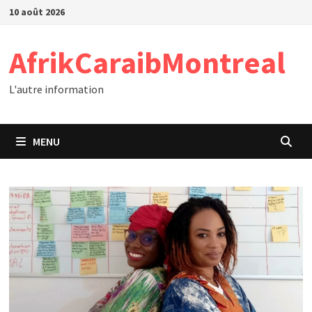
Passer
10 août 2026
au
contenu
AfrikCaraibMontreal
L'autre information
MENU