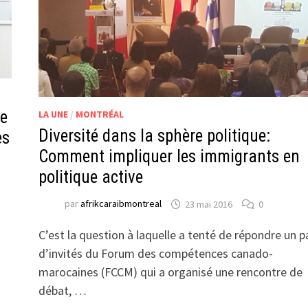
le
LA UNE
/
MONTRÉAL
Diversité dans la sphère politique:
es
Comment impliquer les immigrants en
politique active
par
afrikcaraibmontreal
23 mai 2016
0
C’est la question à laquelle a tenté de répondre un p
d’invités du Forum des compétences canado-
marocaines (FCCM) qui a organisé une rencontre de
débat, …