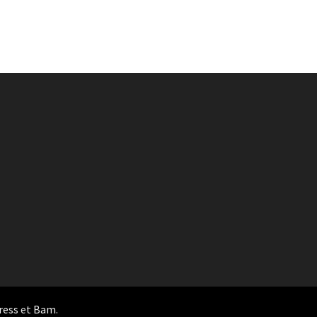
ress
et
Bam
.