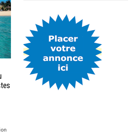
u
stes
ion