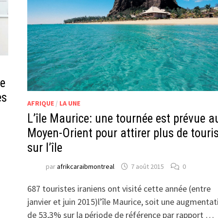
le
es
AFRIQUE
/
LA UNE
L’île Maurice: une tournée est prévue a
Moyen-Orient pour attirer plus de touri
sur l’île
par
afrikcaraibmontreal
7 août 2015
0
687 touristes iraniens ont visité cette année (entre
janvier et juin 2015)l’île Maurice, soit une augmentat
de 53,3% sur la période de référence par rapport …