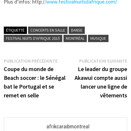
Plus d’infos: http:/
/www.festivalnuitsdafrique.com/
ÉTIQUETTÉ
CONCERTS EN SALLE
DANSE
FESTIVAL NUITS D'AFRIQUE 2015
MONTRÉAL
MUSIQUE
Navigation
Publication
P
PUBLICATION PRÉCÉDENTE
PUBLICATION SUIVANTE
précédente :
s
Coupe du monde de
Le leader du groupe
de
Beach soccer : le Sénégal
Akawui compte aussi
l’article
bat le Portugal et se
lancer une ligne de
remet en selle
vêtements
afrikcaraibmontreal