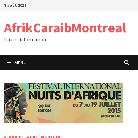
Passer
8 août 2026
au
contenu
AfrikCaraibMontreal
L'autre information
MENU
AFRIQUE
/
LA UNE
/
MONTRÉAL