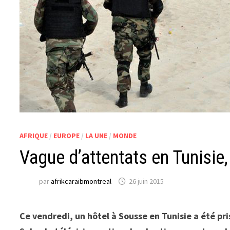
AFRIQUE
/
EUROPE
/
LA UNE
/
MONDE
Vague d’attentats en Tunisie
par
afrikcaraibmontreal
26 juin 2015
Ce vendredi, un hôtel à Sousse en Tunisie a été pris