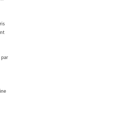
ris
ant
 par
ine