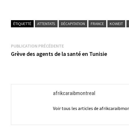
ÉTIQUETTÉ
ATTENTATS
DÉCAPITATION
FRANCE
KOWEIT
Navigation
Publication
PUBLICATION PRÉCÉDENTE
précédente :
Grève des agents de la santé en Tunisie
de
l’article
afrikcaraibmontreal
Voir tous les articles de afrikcaraibm