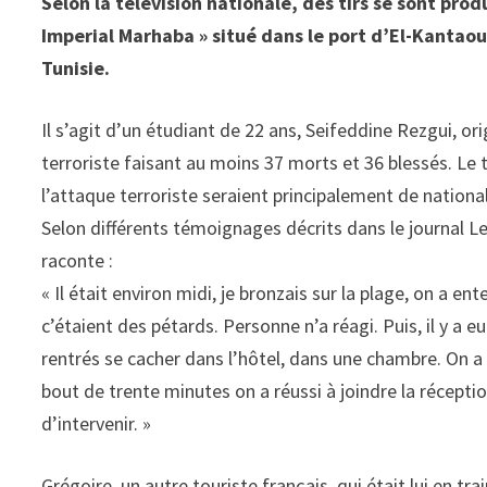
Selon la télévision nationale, des tirs se sont pro
Imperial Marhaba » situé dans le port d’El-Kantaoui
Tunisie.
Il s’agit d’un étudiant de 22 ans, Seifeddine Rezgui, ori
terroriste faisant au moins 37 morts et 36 blessés. Le t
l’attaque terroriste seraient principalement de nationa
Selon différents témoignages décrits dans le journal Le
raconte :
« Il était environ midi, je bronzais sur la plage, on 
c’étaient des pétards. Personne n’a réagi. Puis, il y a 
rentrés se cacher dans l’hôtel, dans une chambre. On a 
bout de trente minutes on a réussi à joindre la réception
d’intervenir. »
Grégoire, un autre touriste français, qui était lui en t