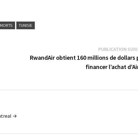
MORTS
TUNISIE
PUBLICATION SUI
RwandAir obtient 160 millions de dollars
financer l’achat d’A
ontreal →