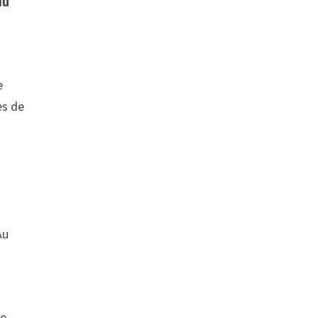
iu
e
es de
t
Au
me