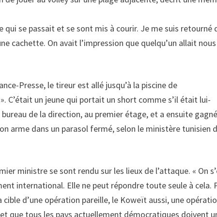
e qui se passait et se sont mis à courir. Je me suis retourné
é une cachette. On avait l’impression que quelqu’un allait nous
ance-Presse, le tireur est allé jusqu’à la piscine de
». C’était un jeune qui portait un short comme s’il était lui-
bureau de la direction, au premier étage, et a ensuite gagné
é son arme dans un parasol fermé, selon le ministère tunisien 
mier ministre se sont rendu sur les lieux de l’attaque. « On s
ent international. Elle ne peut répondre toute seule à cela. 
 cible d’une opération pareille, le Koweït aussi, une opérati
ale et que tous les pays actuellement démocratiques doivent u