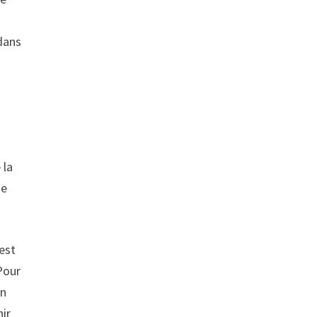
 dans
 la
de
’est
Pour
on
nir