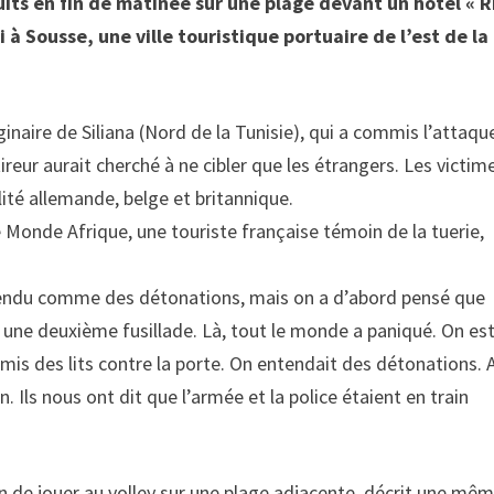
duits en fin de matinée sur une plage devant un hôtel « R
 à Sousse, une ville touristique portuaire de l’est de la
ginaire de Siliana (Nord de la Tunisie), qui a commis l’attaqu
ireur aurait cherché à ne cibler que les étrangers. Les victim
lité allemande, belge et britannique.
 Monde Afrique, une touriste française témoin de la tuerie,
a entendu comme des détonations, mais on a d’abord pensé que
eu une deuxième fusillade. Là, tout le monde a paniqué. On es
mis des lits contre la porte. On entendait des détonations. 
. Ils nous ont dit que l’armée et la police étaient en train
rain de jouer au volley sur une plage adjacente, décrit une mê