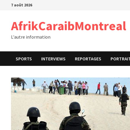
Passer
7 août 2026
au
contenu
AfrikCaraibMontreal
L'autre information
SPORTS
INTERVIEWS
REPORTAGES
PORTRAI