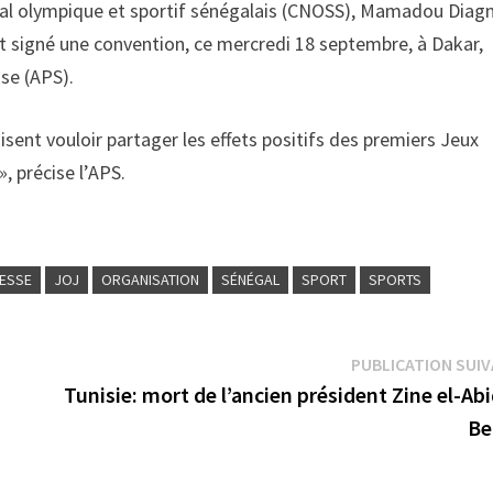
onal olympique et sportif sénégalais (CNOSS), Mamadou Diag
t signé une convention, ce mercredi 18 septembre, à Dakar,
ise (APS).
sent vouloir partager les effets positifs des premiers Jeux
, précise l’APS.
NESSE
JOJ
ORGANISATION
SÉNÉGAL
SPORT
SPORTS
PUBLICATION SUI
Tunisie: mort de l’ancien président Zine el-Ab
Be