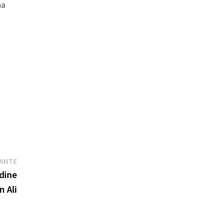
na
Publication
VANTE
suivante :
idine
n Ali