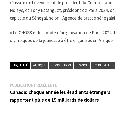
réussite de l’événement, le président du Comité nati
Ndiaye, et Tony Estanguet, président de Paris 2024, on
capitale du Sénégal, selon l’Agence de presse sénégala
« Le CNOSS et le comité d’organisation de Paris 2024 di
olympiques de la jeunesse à être organisés en Afrique. »
ÉTIQUETTÉ
AFRIQUE
CONVENTION
FRANCE
JO DE LA JEU
Navigation
Publication
PUBLICATION PRÉCÉDENTE
précédente :
Canada: chaque année les étudiants étrangers
de
rapportent plus de 15 milliards de dollars
l’article