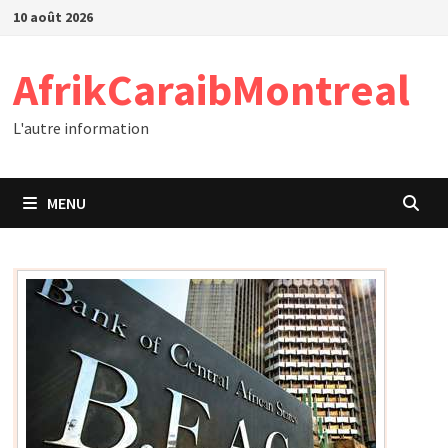
Passer
10 août 2026
au
contenu
AfrikCaraibMontreal
L'autre information
MENU