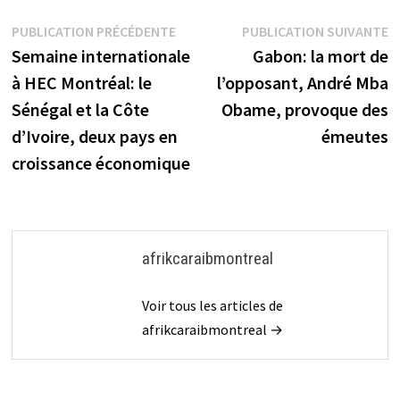
Navigation
Publication
P
PUBLICATION PRÉCÉDENTE
PUBLICATION SUIVANTE
précédente :
s
Semaine internationale
Gabon: la mort de
de
à HEC Montréal: le
l’opposant, André Mba
l’article
Sénégal et la Côte
Obame, provoque des
d’Ivoire, deux pays en
émeutes
croissance économique
afrikcaraibmontreal
Voir tous les articles de
afrikcaraibmontreal →