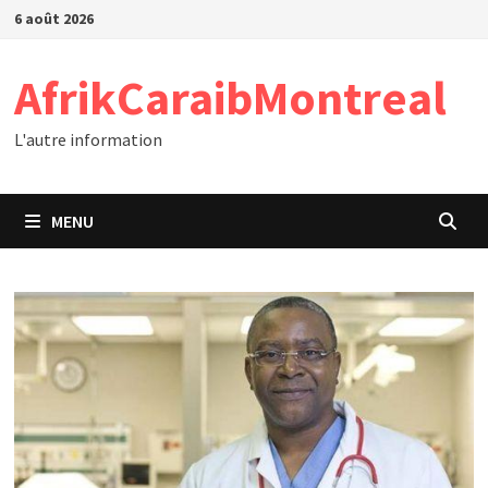
Passer
6 août 2026
au
contenu
AfrikCaraibMontreal
L'autre information
MENU