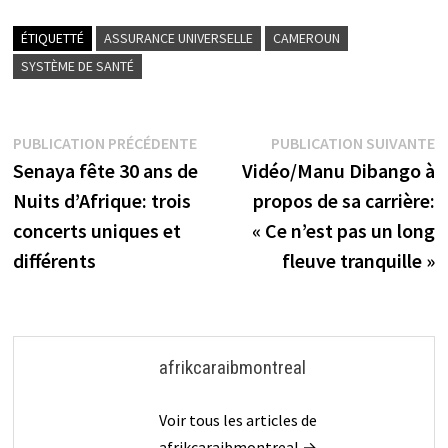
ÉTIQUETTÉ
ASSURANCE UNIVERSELLE
CAMEROUN
SYSTÈME DE SANTÉ
Navigation
Publication
P
PUBLICATION PRÉCÉDENTE
PUBLICATION SUIVANTE
précédente :
s
Senaya fête 30 ans de
Vidéo/Manu Dibango à
de
Nuits d’Afrique: trois
propos de sa carrière:
l’article
concerts uniques et
« Ce n’est pas un long
différents
fleuve tranquille »
afrikcaraibmontreal
Voir tous les articles de
afrikcaraibmontreal →