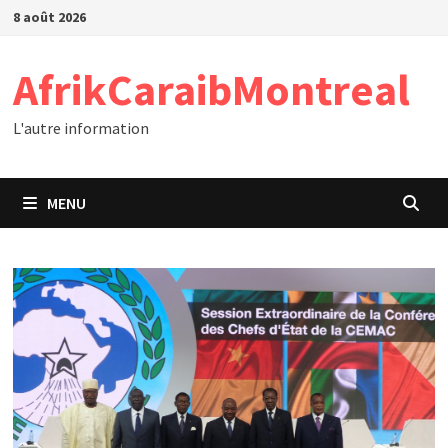
Passer
8 août 2026
au
contenu
AfrikCaraibMontreal
L'autre information
MENU