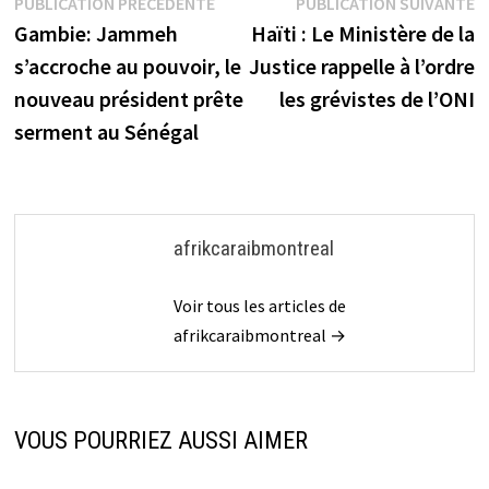
Navigation
Publication
P
PUBLICATION PRÉCÉDENTE
PUBLICATION SUIVANTE
précédente :
s
Gambie: Jammeh
Haïti : Le Ministère de la
de
s’accroche au pouvoir, le
Justice rappelle à l’ordre
l’article
nouveau président prête
les grévistes de l’ONI
serment au Sénégal
afrikcaraibmontreal
Voir tous les articles de
afrikcaraibmontreal →
VOUS POURRIEZ AUSSI AIMER