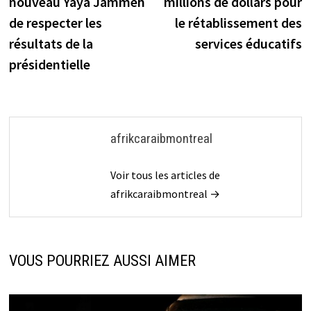
nouveau Yaya Jammeh
millions de dollars pour
l’article
de respecter les
le rétablissement des
résultats de la
services éducatifs
présidentielle
afrikcaraibmontreal
Voir tous les articles de
afrikcaraibmontreal →
VOUS POURRIEZ AUSSI AIMER