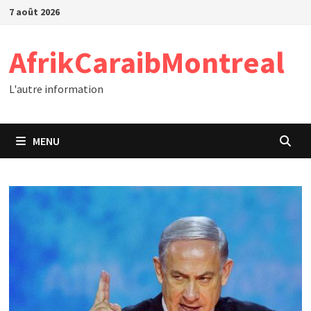
Passer
7 août 2026
au
contenu
AfrikCaraibMontreal
L'autre information
MENU