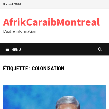
Passer
8 août 2026
au
contenu
AfrikCaraibMontreal
L'autre information
MENU
ÉTIQUETTE :
COLONISATION