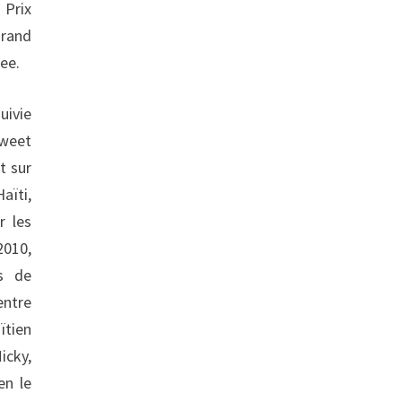
 Prix
grand
ee.
uivie
weet
t sur
ïti,
 les
2010,
s de
entre
ïtien
icky,
en le