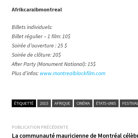
Afrikcaraibmontreal
Billets individuels:
Billet régulier – 1 film: 10$
Soirée d’ouverture : 25 $
Soirée de clôture: 20$
After Party (Monument National): 15$
Plus d’infos:
www.montrealblackfilm.com
ÉTIQUETTÉ
2015
AFRIQUE
CINÉMA
ÉTATS-UNIS
FESTIVA
Navigation
Publication
PUBLICATION PRÉCÉDENTE
précédente :
La communauté mauricienne de Montréal célèbr