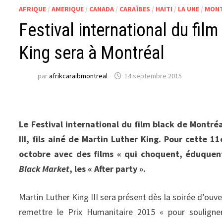
AFRIQUE
/
AMERIQUE
/
CANADA
/
CARAÏBES
/
HAITI
/
LA UNE
/
MON
Festival international du film
King sera à Montréal
par
afrikcaraibmontreal
14 septembre 2015
Le Festival international du film black de Montréa
III, fils ainé de Martin Luther King. Pour cette 
octobre avec des films « qui choquent, éduquent,
Black Market
, les « After party ».
Martin Luther King III sera présent dès la soirée d’ouv
remettre le Prix Humanitaire 2015 « pour souligner