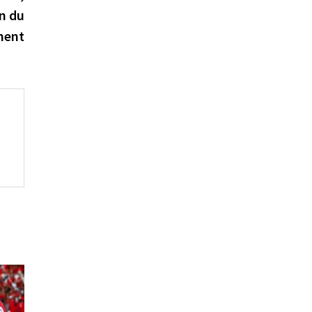
in du
ment