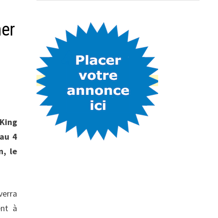
her
 King
 au 4
n, le
verra
ent à