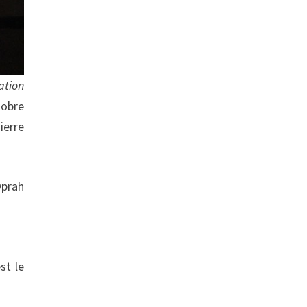
ation
tobre
ierre
Oprah
st le