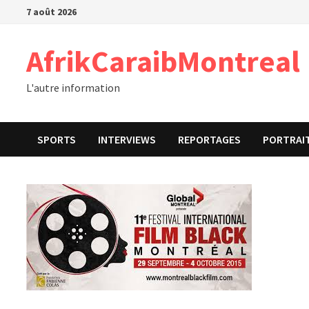
Passer
7 août 2026
au
contenu
AfrikCaraibMontreal
L'autre information
SPORTS
INTERVIEWS
REPORTAGES
PORTRAI