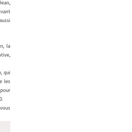
Jean,
ivant
aussi
n, la
tive,
n
, qui
e les
 pour
0.
 vous