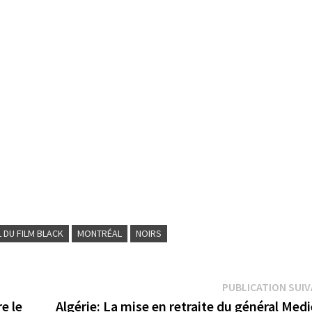
L DU FILM BLACK
MONTRÉAL
NOIRS
PUBLICATION SUI
e le
Algérie: La mise en retraite du général Med