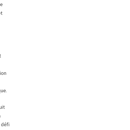
ue
et
t
ion
que.
uit
a
 défi