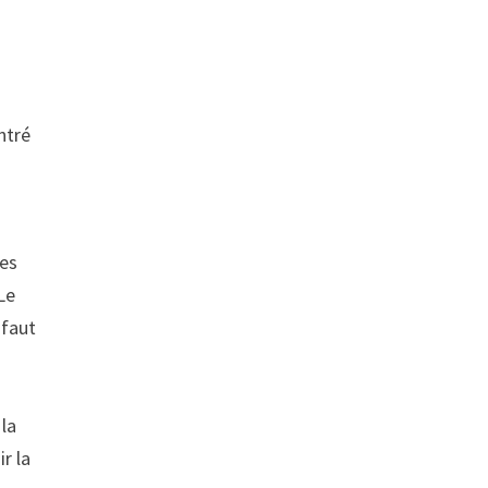
ntré
ues
Le
 faut
 la
r la