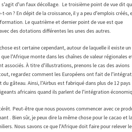
l s’agit d’un faux décollage. Le troisième point de vue dit q
-t-on ? En dépit de la croissance, il y a peu d’emplois créés, 
sformation. Le quatrième et dernier point de vue est que
 avec des dotations différentes les unes des autres.
chose est certaine cependant, autour de laquelle il existe un
f que l’Afrique monte dans les chaînes de valeur régionales e
t associés. À titre d’illustrations, prenons le cas des avions
rtout, regardez comment les Européens ont fait de l’intégrat
du gâteau. Ainsi, l’Airbus est fabriqué dans plus de 12 pays
rigeants africains quand ils parlent de l’intégration économi
intérêt. Peut-être que nous pouvons commencer avec ce prod
ant . Bien sûr, je peux dire la même chose pour le cacao et l
iers. Nous savons ce que l’Afrique doit faire pour relever le