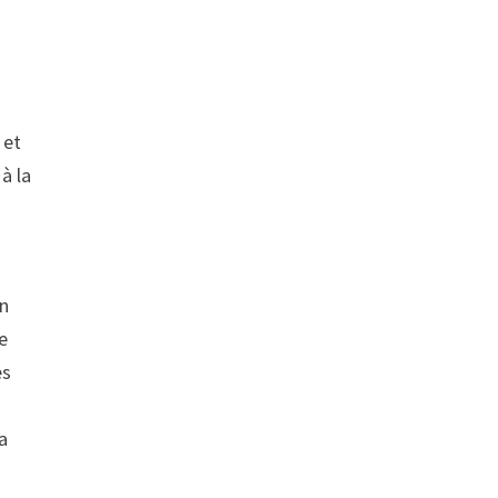
 et
à la
un
de
es
 a