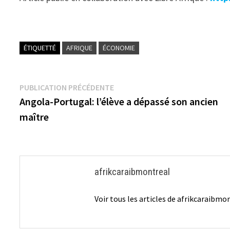
ÉTIQUETTÉ
AFRIQUE
ÉCONOMIE
Navigation
Publication
PUBLICATION PRÉCÉDENTE
précédente :
Angola-Portugal: l’élève a dépassé son ancien
de
maître
l’article
afrikcaraibmontreal
Voir tous les articles de afrikcaraibm