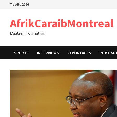
Passer
7 août 2026
au
contenu
AfrikCaraibMontreal
L'autre information
SPORTS
INTERVIEWS
REPORTAGES
PORTRAI