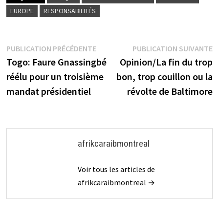
EUROPE
RESPONSABILITÉS
Navigation
Publication
P
PUBLICATION PRÉCÉDENTE
PUBLICATION SUIVANTE
précédente :
s
Togo: Faure Gnassingbé
Opinion/La fin du trop
de
réélu pour un troisième
bon, trop couillon ou la
l’article
mandat présidentiel
révolte de Baltimore
afrikcaraibmontreal
Voir tous les articles de
afrikcaraibmontreal →