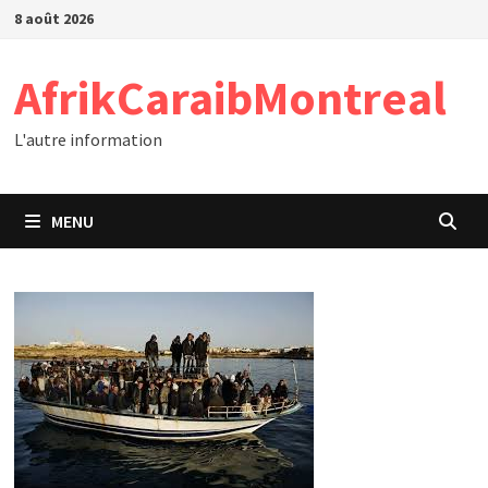
Passer
8 août 2026
au
contenu
AfrikCaraibMontreal
L'autre information
MENU