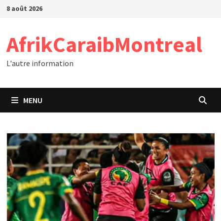
Passer
8 août 2026
au
contenu
AfrikCaraibMontreal
L'autre information
MENU