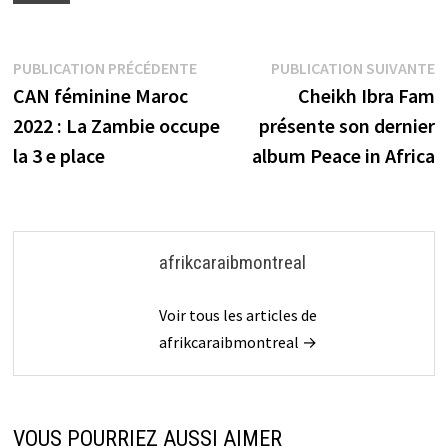
Navigation
Publication
P
PUBLICATION PRÉCÉDENTE
PUBLICATION SUIVANTE
précédente :
s
CAN féminine Maroc
Cheikh Ibra Fam
de
2022 : La Zambie occupe
présente son dernier
l’article
la 3 e place
album Peace in Africa
afrikcaraibmontreal
Voir tous les articles de
afrikcaraibmontreal →
VOUS POURRIEZ AUSSI AIMER