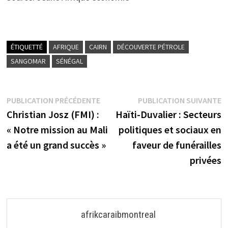
ÉTIQUETTÉ
AFRIQUE
CAIRN
DÉCOUVERTE PÉTROLE
SANGOMAR
SÉNÉGAL
Navigation
Publication
P
PUBLICATION PRÉCÉDENTE
PUBLICATION SUIVANTE
précédente :
s
Christian Josz (FMI) :
Haïti-Duvalier : Secteurs
de
« Notre mission au Mali
politiques et sociaux en
l’article
a été un grand succès »
faveur de funérailles
privées
afrikcaraibmontreal