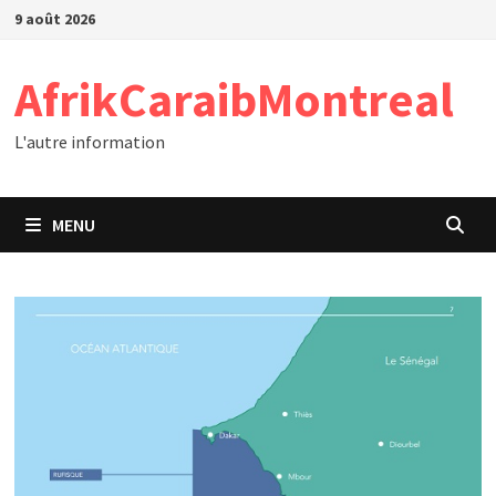
Passer
9 août 2026
au
contenu
AfrikCaraibMontreal
L'autre information
MENU