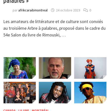
palabres »
par
afrikcaraibmontreal
24 octobre 2019
0
Les amateurs de littérature et de culture sont conviés
au troisième Arbre à palabres, proposé dans le cadre du
54e Salon du livre de Rimouski, …
CANADA
/
LA UNE
/
MONTRÉAL