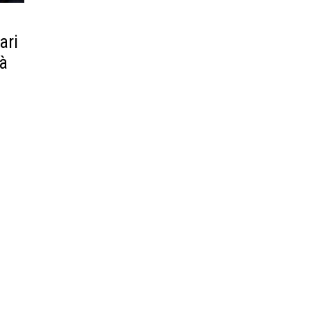
ari
 à
a