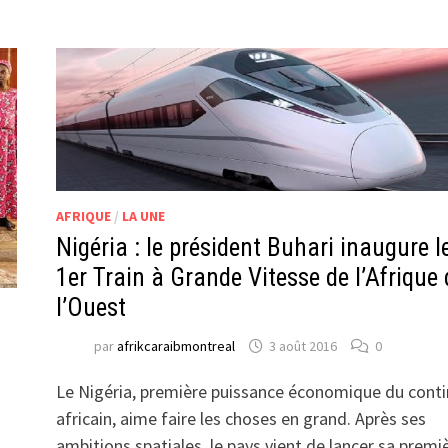
AFRIQUE
/
LA UNE
Nigéria : le président Buhari inaugure l
1er Train à Grande Vitesse de l’Afrique 
l’Ouest
par
afrikcaraibmontreal
3 août 2016
0
Le Nigéria, première puissance économique du cont
africain, aime faire les choses en grand. Après ses
ambitions spatiales, le pays vient de lancer sa premi