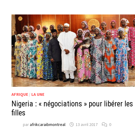
AFRIQUE
/
LA UNE
Nigeria : « négociations » pour libérer les
filles
par
afrikcaraibmontreal
13 avril 2017
0