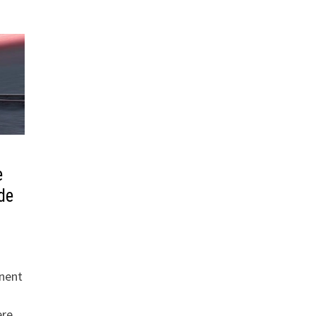
e
de
inent
ère