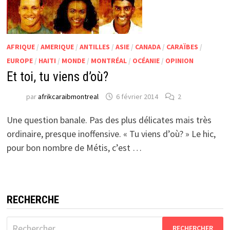
AFRIQUE
/
AMERIQUE
/
ANTILLES
/
ASIE
/
CANADA
/
CARAÏBES
/
EUROPE
/
HAITI
/
MONDE
/
MONTRÉAL
/
OCÉANIE
/
OPINION
Et toi, tu viens d’où?
par
afrikcaraibmontreal
6 février 2014
2
Une question banale. Pas des plus délicates mais très
ordinaire, presque inoffensive. « Tu viens d’où? » Le hic,
pour bon nombre de Métis, c’est …
RECHERCHE
Rechercher :