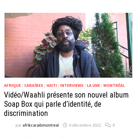
AFRIQUE
/
CARAÏBES
/
HAITI
/
INTERVIEWS
/
LA UNE
/
MONTRÉAL
Vidéo/Waahli présente son nouvel album
Soap Box qui parle d’identité, de
discrimination
par
afrikcaraibmontreal
6 décembre 2022
0