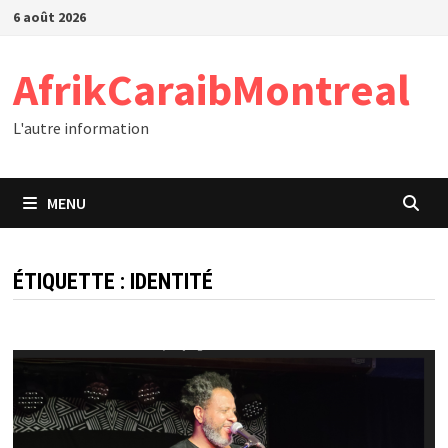
Passer
6 août 2026
au
contenu
AfrikCaraibMontreal
L'autre information
MENU
ÉTIQUETTE :
IDENTITÉ