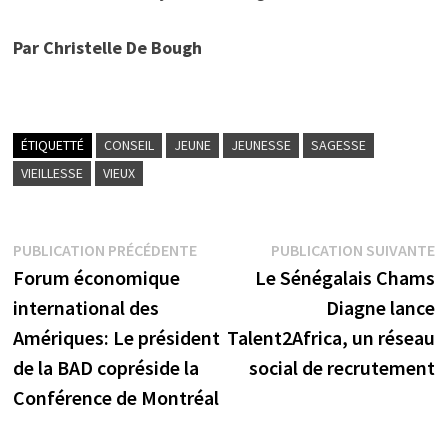
Par Christelle De Bough
ÉTIQUETTÉ
CONSEIL
JEUNE
JEUNESSE
SAGESSE
VIEILLESSE
VIEUX
Navigation
Publication
P
PUBLICATION PRÉCÉDENTE
PUBLICATION SUIVANTE
précédente :
s
Forum économique
Le Sénégalais Chams
de
international des
Diagne lance
l’article
Amériques: Le président
Talent2Africa, un réseau
de la BAD copréside la
social de recrutement
Conférence de Montréal