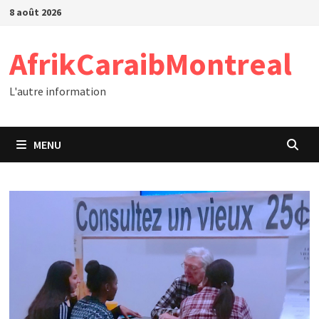
Passer
8 août 2026
au
contenu
AfrikCaraibMontreal
L'autre information
MENU