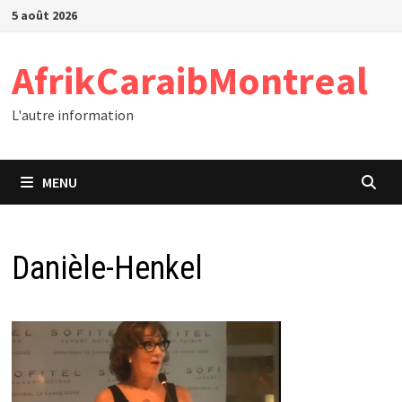
Passer
5 août 2026
au
contenu
AfrikCaraibMontreal
L'autre information
MENU
Danièle-Henkel