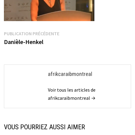
Navigation
Publication
PUBLICATION PRÉCÉDENTE
précédente :
Danièle-Henkel
de
l’article
afrikcaraibmontreal
Voir tous les articles de
afrikcaraibmontreal →
VOUS POURRIEZ AUSSI AIMER