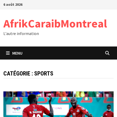
Passer
6 août 2026
au
contenu
AfrikCaraibMontreal
L'autre information
MENU
CATÉGORIE :
SPORTS