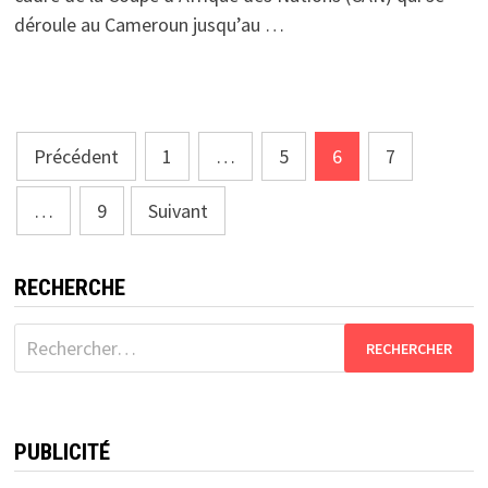
déroule au Cameroun jusqu’au …
Pagination
Précédent
1
…
5
6
7
des
…
9
Suivant
publications
RECHERCHE
Rechercher :
PUBLICITÉ