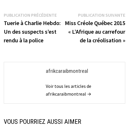
Navigation
Publication
P
PUBLICATION PRÉCÉDENTE
PUBLICATION SUIVANTE
précédente :
s
Tuerie à Charlie Hebdo:
Miss Créole Québec 2015
de
Un des suspects s’est
« L’Afrique au carrefour
l’article
rendu à la police
de la créolisation »
afrikcaraibmontreal
Voir tous les articles de
afrikcaraibmontreal →
VOUS POURRIEZ AUSSI AIMER