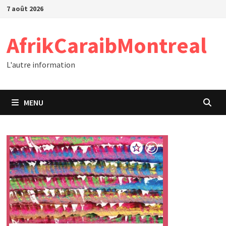
Passer
7 août 2026
au
contenu
AfrikCaraibMontreal
L'autre information
MENU