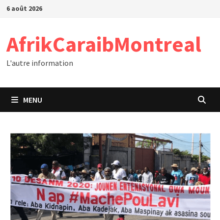
Passer
6 août 2026
au
contenu
AfrikCaraibMontreal
L'autre information
MENU