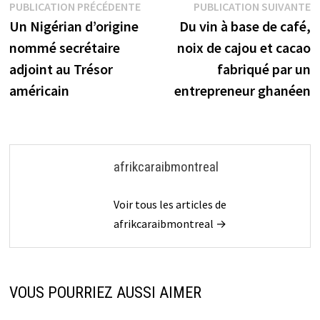
Navigation
Publication
P
PUBLICATION PRÉCÉDENTE
PUBLICATION SUIVANTE
précédente :
s
Un Nigérian d’origine
Du vin à base de café,
de
nommé secrétaire
noix de cajou et cacao
l’article
adjoint au Trésor
fabriqué par un
américain
entrepreneur ghanéen
afrikcaraibmontreal
Voir tous les articles de
afrikcaraibmontreal →
VOUS POURRIEZ AUSSI AIMER