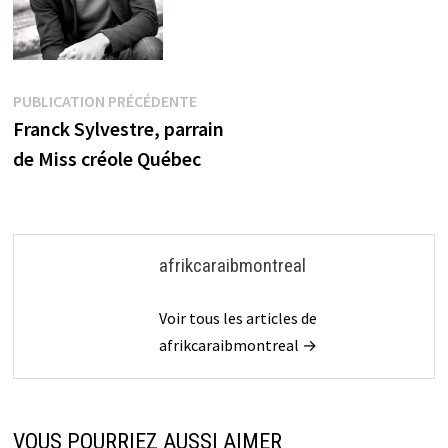
Navigation
Publication
PUBLICATION PRÉCÉDENTE
précédente :
Franck Sylvestre, parrain
de
de Miss créole Québec
l’article
afrikcaraibmontreal
Voir tous les articles de
afrikcaraibmontreal →
VOUS POURRIEZ AUSSI AIMER