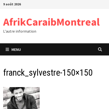
Passer
9 août 2026
au
contenu
AfrikCaraibMontreal
L'autre information
MENU
franck_sylvestre-150×150