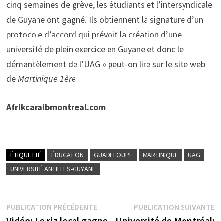
cinq semaines de grève, les étudiants et l’intersyndicale
de Guyane ont gagné. Ils obtiennent la signature d’un
protocole d’accord qui prévoit la création d’une
université de plein exercice en Guyane et donc le
démantèlement de l’UAG » peut-on lire sur le site web
de
Martinique 1ère
Afrikcaraibmontreal.com
ÉTIQUETTÉ
ÉDUCATION
GUADELOUPE
MARTINIQUE
UAG
UNIVERSITÉ ANTILLES-GUYANE
Navigation
Publication
P
PUBLICATION PRÉCÉDENTE
PUBLICATION SUIVANTE
précédente :
s
Vidéo: Le riz local gagne
Université de Montréal: