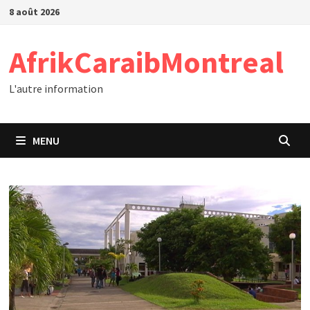
Passer
8 août 2026
au
contenu
AfrikCaraibMontreal
L'autre information
MENU