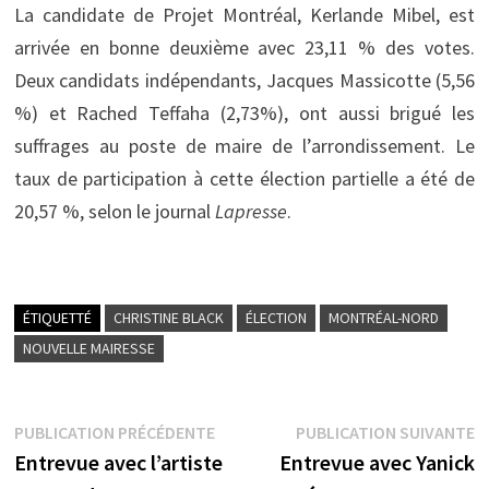
La candidate de Projet Montréal, Kerlande Mibel, est
arrivée en bonne deuxième avec 23,11 % des votes.
Deux candidats indépendants, Jacques Massicotte (5,56
%) et Rached Teffaha (2,73%), ont aussi brigué les
suffrages au poste de maire de l’arrondissement. Le
taux de participation à cette élection partielle a été de
20,57 %, selon le journal
Lapresse
.
ÉTIQUETTÉ
CHRISTINE BLACK
ÉLECTION
MONTRÉAL-NORD
NOUVELLE MAIRESSE
Navigation
Publication
P
PUBLICATION PRÉCÉDENTE
PUBLICATION SUIVANTE
précédente :
s
Entrevue avec l’artiste
Entrevue avec Yanick
de