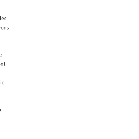
les
vons
te
ent
ie
n