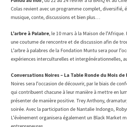
Fondu au noir
, du 22 au 24 février à la BAnQ et au Ci
Colas revient avec un programme complet, diversifié, ép
musique, conte, discussions et bien plus…
L’arbre à Palabre
, le 10 mars à la Maison de l’Afrique.
une coutume de rencontre et de discussion afin de tro
L’arbre à palabres de la Fondation Muntu sera pour l’o
expériences interculturelles et intergénérationnelles, 
Conversations Noires – La Table Ronde du Mois de l
Noires sera l’occasion de découvrir, par le biais de c
qui contribuent chacune à leur manière à mettre en lumi
présenter de manière positive. Trey Anthony, dramaturge
soirée. Avec la participation de Nantalie Indongo, Rob
L’évènement organisera également un Black Market me
entrepreneures.