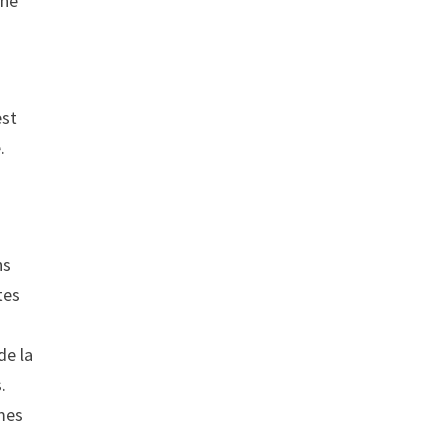
nne
est
.
ns
tes
de la
.
mes