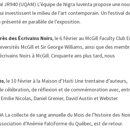
local JR940 (UQAM) L’équipe de Nigra Iuventa propose une nou
investissent le milieu de l’art contemporain. Un festival d
présenté en parallèle de l’exposition.
rès des Écrivains Noirs
, le 6 février au McGill Faculty Club E
universités McGill et Sir George Williams, ainsi que des memb
rivains Noirs à McGill. Cinquante ans plus tard, nous
ès
, le 10 février à la Maison d’Haïti Une trentaine d’auteurs,
e de célébration, de réflexion et de commémoration avec, ent
Emilie Nicolas, Daniel Grenier, David Austin et Webster.
DA La collecte de sang annuelle du Mois de l’histoire des Noir
ssociation d’Anémie Falciforme du Québec, est de retour.