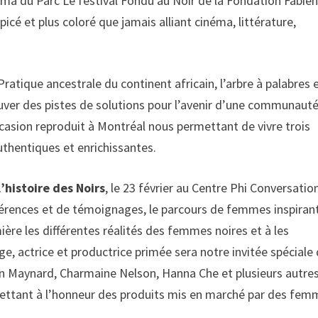
néma du Parc Le festival Fondu au Noir de la Fondation Fabie
icé et plus coloré que jamais alliant cinéma, littérature,
 Pratique ancestrale du continent africain, l’arbre à palabres 
uver des pistes de solutions pour l’avenir d’une communauté
ccasion reproduit à Montréal nous permettant de vivre trois
authentiques et enrichissantes.
’histoire des Noirs
, le 23 février au Centre Phi Conversatio
onférences et de témoignages, le parcours de femmes inspiran
ère les différentes réalités des femmes noires et à les
, actrice et productrice primée sera notre invitée spéciale 
yn Maynard, Charmaine Nelson, Hanna Che et plusieurs autres
ttant à l’honneur des produits mis en marché par des fem