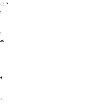
velle
e
n
res
re
s,