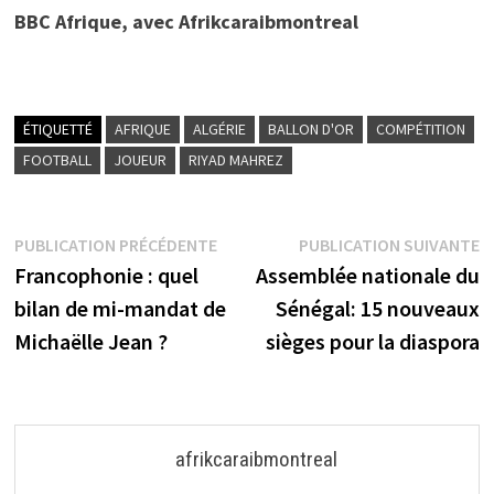
BBC Afrique, avec Afrikcaraibmontreal
ÉTIQUETTÉ
AFRIQUE
ALGÉRIE
BALLON D'OR
COMPÉTITION
FOOTBALL
JOUEUR
RIYAD MAHREZ
Navigation
Publication
P
PUBLICATION PRÉCÉDENTE
PUBLICATION SUIVANTE
précédente :
s
Francophonie : quel
Assemblée nationale du
de
bilan de mi-mandat de
Sénégal: 15 nouveaux
l’article
Michaëlle Jean ?
sièges pour la diaspora
afrikcaraibmontreal