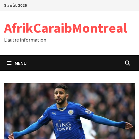
Passer
8 août 2026
au
contenu
AfrikCaraibMontreal
L'autre information
MENU