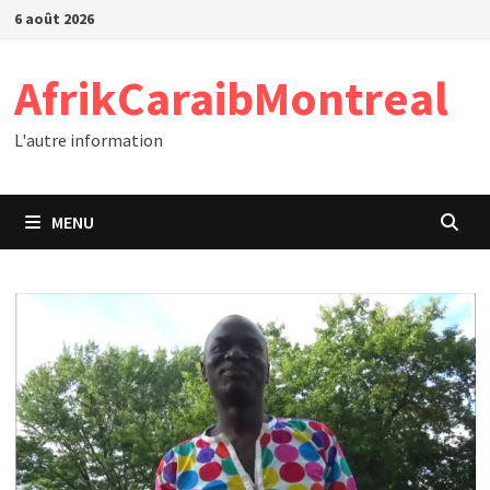
Passer
6 août 2026
au
contenu
AfrikCaraibMontreal
L'autre information
MENU