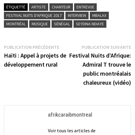
ÉTIQUETTÉ
ARTISTE
CHANTEUR
ENTREVUE
FESTIVAL NUITS D'AFRIQUE 2017
INTERVIEW
MBALAX
MONTRÉAL
MUSIQUE
SÉNÉGAL
SEYDINA NDIAYE
Navigation
Publication
P
PUBLICATION PRÉCÉDENTE
PUBLICATION SUIVANTE
précédente :
s
Haïti : Appel à projets de
Festival Nuits d’Afrique:
de
développement rural
Admiral T trouve le
l’article
public montréalais
chaleureux (vidéo)
afrikcaraibmontreal
Voir tous les articles de