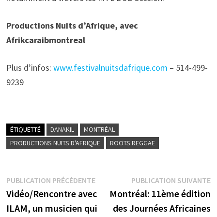
Productions Nuits d’Afrique, avec
Afrikcaraibmontreal
Plus d’infos:
www.festivalnuitsdafrique.com
– 514-499-
9239
ÉTIQUETTÉ
DANAKIL
MONTRÉAL
PRODUCTIONS NUITS D'AFRIQUE
ROOTS REGGAE
Navigation
Publication
P
PUBLICATION PRÉCÉDENTE
PUBLICATION SUIVANTE
précédente :
s
Vidéo/Rencontre avec
Montréal: 11ème édition
de
ILAM, un musicien qui
des Journées Africaines