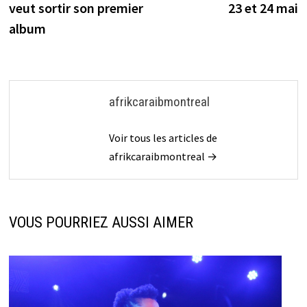
l’article
veut sortir son premier
23 et 24 mai
album
afrikcaraibmontreal
Voir tous les articles de
afrikcaraibmontreal →
VOUS POURRIEZ AUSSI AIMER