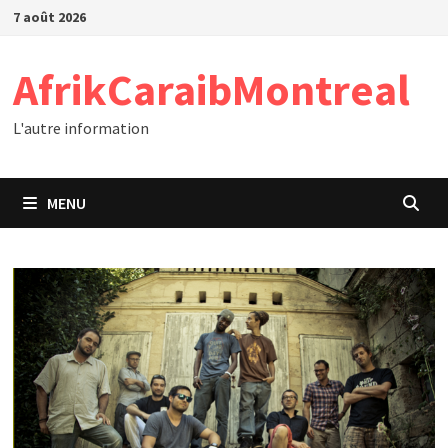
Passer
7 août 2026
au
contenu
AfrikCaraibMontreal
L'autre information
MENU